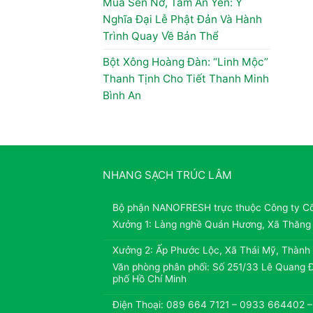
Mùa Sen Nở, Tâm An Yên: Ý
Nghĩa Đại Lễ Phật Đản Và Hành
Trình Quay Về Bản Thể
Bột Xông Hoàng Đàn: “Linh Mộc”
Thanh Tịnh Cho Tiết Thanh Minh
Bình An
NHANG SẠCH TRÚC LÂM
Bộ phận NANOFRESH trực thuộc Công ty C
Xưởng 1: Làng nghề Quán Hương, Xã Thăng
Xưởng 2: Ấp Phước Lộc, Xã Thái Mỹ, Thành
Văn phòng phân phối: Số 251/33 Lê Quang Đ
phố Hồ Chí Minh
Điện Thoại: 089 664 7121 – 0933 664402 