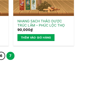
NHANG SẠCH THẢO DƯỢC
TRÚC LÂM – PHÚC LỘC THỌ
90,000
₫
THÊM VÀO GIỎ HÀNG
6
7