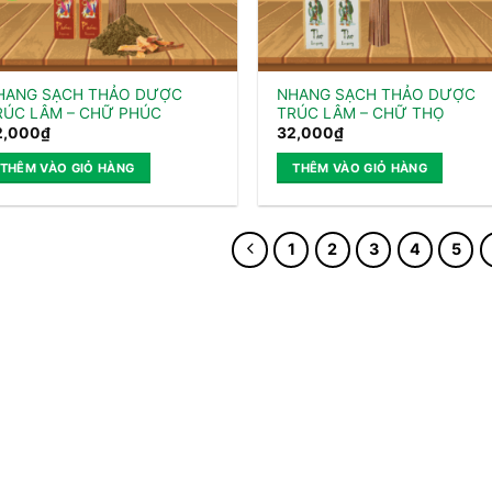
HANG SẠCH THẢO DƯỢC
NHANG SẠCH THẢO DƯỢC
RÚC LÂM – CHỮ PHÚC
TRÚC LÂM – CHỮ THỌ
2,000
₫
32,000
₫
THÊM VÀO GIỎ HÀNG
THÊM VÀO GIỎ HÀNG
1
2
3
4
5