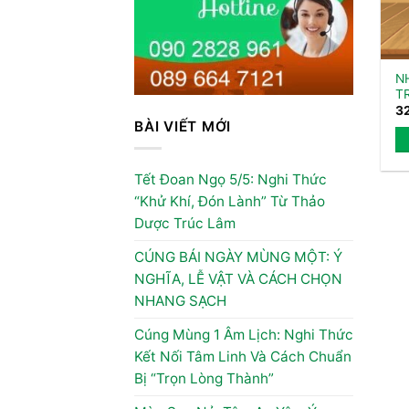
N
T
3
BÀI VIẾT MỚI
Tết Đoan Ngọ 5/5: Nghi Thức
“Khử Khí, Đón Lành” Từ Thảo
Dược Trúc Lâm
CÚNG BÁI NGÀY MÙNG MỘT: Ý
NGHĨA, LỄ VẬT VÀ CÁCH CHỌN
NHANG SẠCH
Cúng Mùng 1 Âm Lịch: Nghi Thức
Kết Nối Tâm Linh Và Cách Chuẩn
Bị “Trọn Lòng Thành”