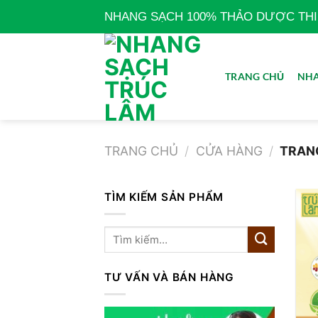
Bỏ
NHANG SẠCH 100% THẢO DƯỢC THIÊN
qua
nội
dung
TRANG CHỦ
NHA
TRANG CHỦ
/
CỬA HÀNG
/
TRAN
TÌM KIẾM SẢN PHẨM
TƯ VẤN VÀ BÁN HÀNG