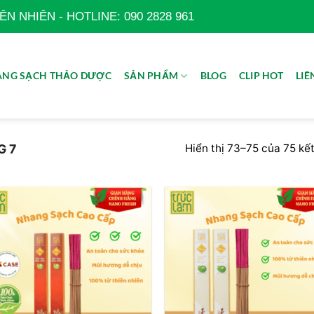
 NHIÊN - HOTLINE: 090 2828 961
NG SẠCH THẢO DƯỢC
SẢN PHẨM
BLOG
CLIP HOT
LIÊ
Hiển thị 73–75 của 75 kế
G 7