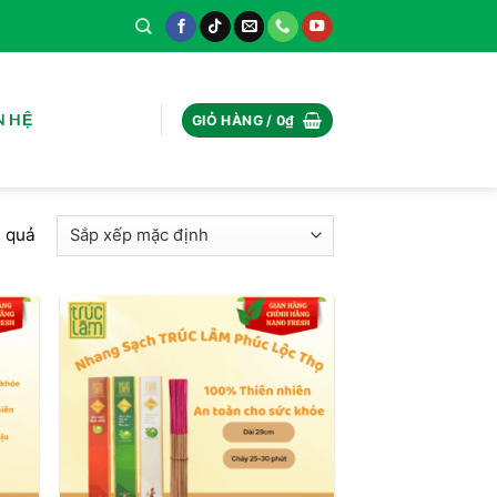
N HỆ
GIỎ HÀNG /
0
₫
t quả