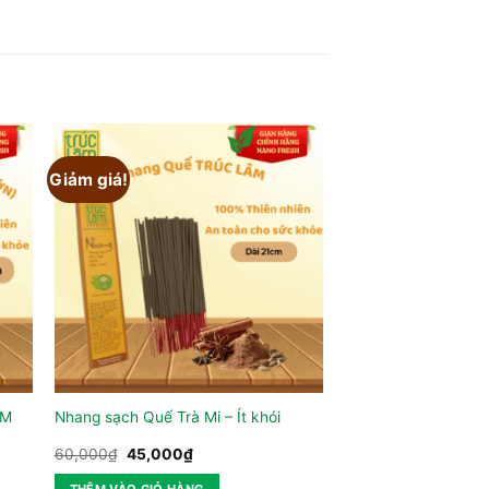
Giảm giá!
CM
Nhang sạch Quế Trà Mi – Ít khói
Giá
Giá
60,000
₫
45,000
₫
gốc
hiện
là:
tại
THÊM VÀO GIỎ HÀNG