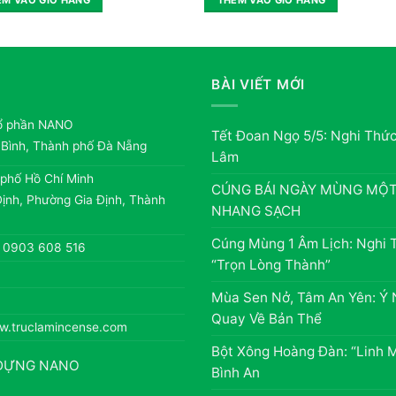
BÀI VIẾT MỚI
ổ phần NANO
Tết Đoan Ngọ 5/5: Nghi Thứ
 Bình, Thành phố Đà Nẵng
Lâm
 phố Hồ Chí Minh
CÚNG BÁI NGÀY MÙNG MỘT:
ịnh, Phường Gia Định, Thành
NHANG SẠCH
Cúng Mùng 1 Âm Lịch: Nghi 
– 0903 608 516
“Trọn Lòng Thành”
Mùa Sen Nở, Tâm An Yên: Ý 
Quay Về Bản Thể
w.truclamincense.com
Bột Xông Hoàng Đàn: “Linh 
 DỰNG NANO
Bình An