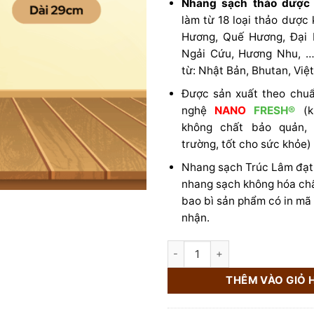
Nhang sạch thảo dược
làm từ 18 loại thảo dược
Hương, Quế Hương, Đại 
Ngải Cứu, Hương Nhu, …
từ: Nhật Bản, Bhutan, Việ
Được sản xuất theo chuẩ
nghệ
NANO
FRESH®
(k
không chất bảo quản, 
trường, tốt cho sức khỏe)
Nhang sạch Trúc Lâm đạt
nhang sạch không hóa chấ
bao bì sản phẩm có in mã
nhận.
NHANG SẠCH TRÚC LÂM VỚI CÔ
THÊM VÀO GIỎ 