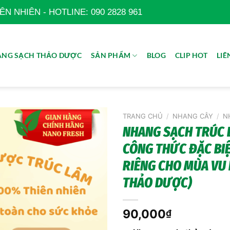
 NHIÊN - HOTLINE: 090 2828 961
NG SẠCH THẢO DƯỢC
SẢN PHẨM
BLOG
CLIP HOT
LIÊ
TRANG CHỦ
/
NHANG CÂY
/
N
NHANG SẠCH TRÚC 
CÔNG THỨC ĐẶC BI
RIÊNG CHO MÙA VU L
THẢO DƯỢC)
90,000
₫