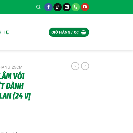
N HỆ
GIỎ HÀNG /
0
₫
HANG 29CM
LÂM VỚI
ỆT DÀNH
AN (24 VỊ