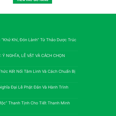
60,000₫.
là:
45,000₫.
c “Khử Khí, Đón Lành” Từ Thảo Dược Trúc
 Ý NGHĨA, LỄ VẬT VÀ CÁCH CHỌN
Thức Kết Nối Tâm Linh Và Cách Chuẩn Bị
Nghĩa Đại Lễ Phật Đản Và Hành Trình
Mộc” Thanh Tịnh Cho Tiết Thanh Minh