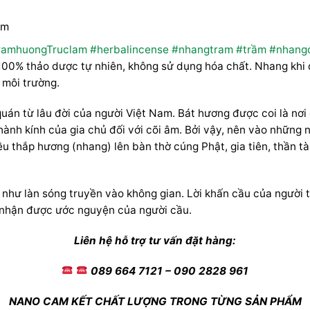
âm
ramhuongTruclam
#herbalincense
#nhangtram
#trầm
#nhang
100% thảo dược tự nhiên, không sử dụng hóa chất. Nhang khi đ
 môi trường.
quán từ lâu đời của người Việt Nam. Bát hương được coi là nơi 
 thành kính của gia chủ đối với cõi âm. Bởi vậy, nên vào nhữn
đều thắp hương (nhang) lên bàn thờ cúng Phật, gia tiên, thần
 như làn sóng truyền vào không gian. Lời khấn cầu của người
m nhận được ước nguyện của người cầu.
Liên hệ hỗ trợ tư vấn đặt hàng:
089 664 7121 – 090 2828 961
NANO CAM KẾT CHẤT LƯỢNG TRONG TỪNG SẢN PHẨM