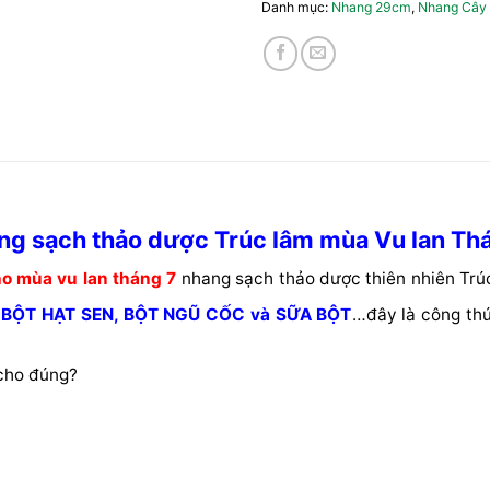
Danh mục:
Nhang 29cm
,
Nhang Cây
ng sạch thảo dược Trúc lâm mùa Vu lan Th
ho mùa vu lan tháng 7
nhang sạch thảo dược thiên nhiên Trúc
à
BỘT HẠT SEN, BỘT NGŨ CỐC và SỮA BỘT
…đây là công th
cho đúng?