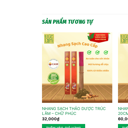
SẢN PHẨM TƯƠNG TỰ
ẢO DƯỢC TRÚC
NHANG SẠCH THẢO DƯỢC TRÚC
NHAN
LÂM – CHỮ PHÚC
20C
32,000
₫
60,
ÀNG
THÊM VÀO GIỎ HÀNG
TH