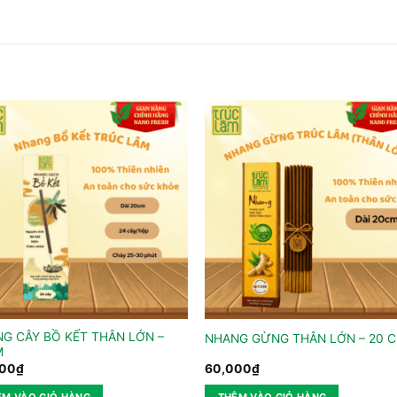
G CÂY BỒ KẾT THÂN LỚN –
NHANG GỪNG THÂN LỚN – 20 
M
000
₫
60,000
₫
ÊM VÀO GIỎ HÀNG
THÊM VÀO GIỎ HÀNG