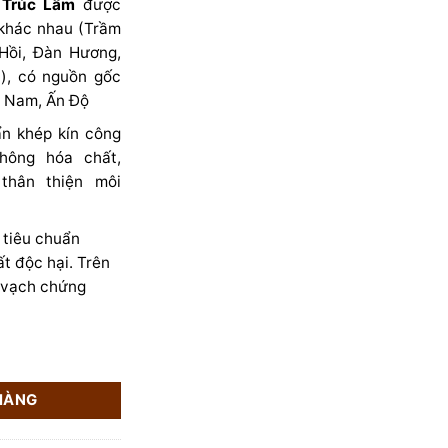
 Trúc Lâm
được
 khác nhau (Trầm
Hồi, Đàn Hương,
), có nguồn gốc
t Nam, Ấn Độ
n khép kín công
hông hóa chất,
thân thiện môi
 tiêu chuẩn
t độc hại. Trên
 vạch chứng
NG THỨC ĐẶC BIỆT DÀNH RIÊNG CHO MÙA VU LAN (24 VỊ THẢO 
HÀNG