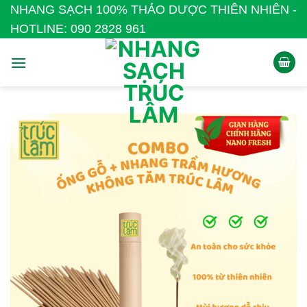
Bỏ
NHANG SẠCH 100% THẢO DƯỢC THIÊN NHIÊN -
qua
HOTLINE: 090 2828 961
nội
dung