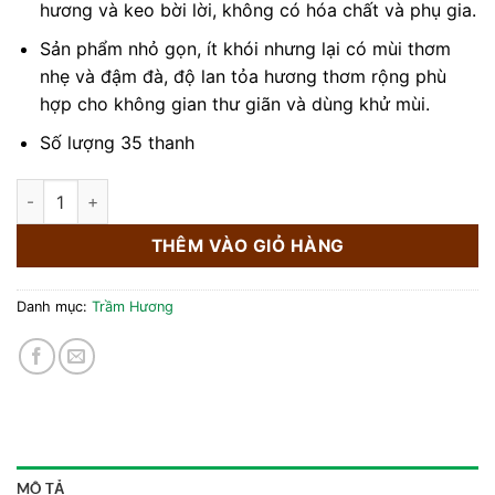
hương và keo bời lời, không có hóa chất và phụ gia.
Sản phẩm nhỏ gọn, ít khói nhưng lại có mùi thơm
nhẹ và đậm đà, độ lan tỏa hương thơm rộng phù
hợp cho không gian thư giãn và dùng khử mùi.
Số lượng 35 thanh
A2. COMBO ỐNG GỖ + NHANG TRẦM HƯƠNG KHÔNG TĂM TRÚ
THÊM VÀO GIỎ HÀNG
Danh mục:
Trầm Hương
MÔ TẢ