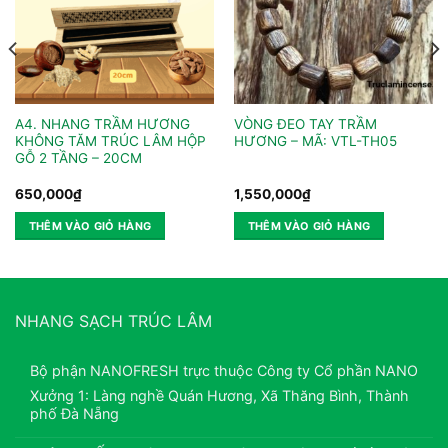
A4. NHANG TRẦM HƯƠNG
VÒNG ĐEO TAY TRẦM
KHÔNG TĂM TRÚC LÂM HỘP
HƯƠNG – MÃ: VTL-TH05
GỖ 2 TẦNG – 20CM
650,000
₫
1,550,000
₫
THÊM VÀO GIỎ HÀNG
THÊM VÀO GIỎ HÀNG
NHANG SẠCH TRÚC LÂM
Bộ phận NANOFRESH trực thuộc Công ty Cổ phần NANO
Xưởng 1: Làng nghề Quán Hương, Xã Thăng Bình, Thành
phố Đà Nẵng