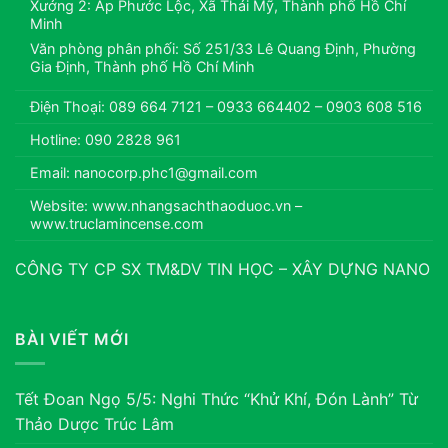
Xưởng 2: Ấp Phước Lộc, Xã Thái Mỹ, Thành phố Hồ Chí
Minh
Văn phòng phân phối: Số 251/33 Lê Quang Định, Phường
Gia Định, Thành phố Hồ Chí Minh
Điện Thoại: 089 664 7121 – 0933 664402 – 0903 608 516
Hotline: 090 2828 961
Email: nanocorp.phc1@gmail.com
Website: www.nhangsachthaoduoc.vn –
www.truclamincense.com
CÔNG TY CP SX TM&DV TIN HỌC – XÂY DỰNG NANO
BÀI VIẾT MỚI
Tết Đoan Ngọ 5/5: Nghi Thức “Khử Khí, Đón Lành” Từ
Thảo Dược Trúc Lâm