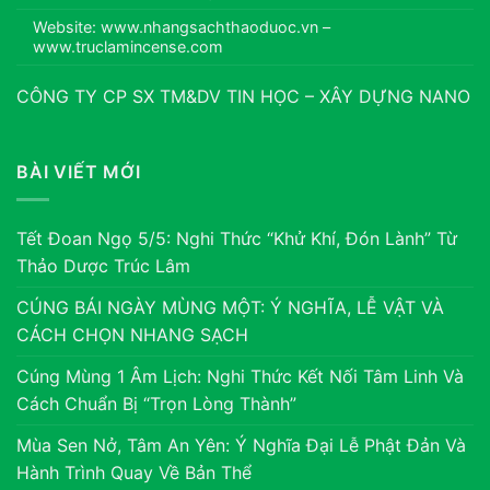
Website: www.nhangsachthaoduoc.vn –
www.truclamincense.com
CÔNG TY CP SX TM&DV TIN HỌC – XÂY DỰNG NANO
BÀI VIẾT MỚI
Tết Đoan Ngọ 5/5: Nghi Thức “Khử Khí, Đón Lành” Từ
Thảo Dược Trúc Lâm
CÚNG BÁI NGÀY MÙNG MỘT: Ý NGHĨA, LỄ VẬT VÀ
CÁCH CHỌN NHANG SẠCH
Cúng Mùng 1 Âm Lịch: Nghi Thức Kết Nối Tâm Linh Và
Cách Chuẩn Bị “Trọn Lòng Thành”
Mùa Sen Nở, Tâm An Yên: Ý Nghĩa Đại Lễ Phật Đản Và
Hành Trình Quay Về Bản Thể