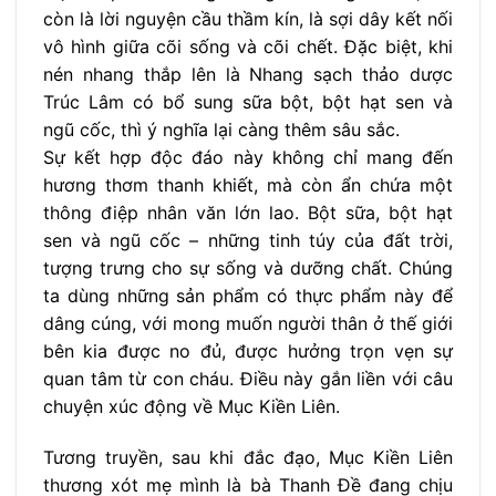
còn là lời nguyện cầu thầm kín, là sợi dây kết nối
vô hình giữa cõi sống và cõi chết. Đặc biệt, khi
nén nhang thắp lên là Nhang sạch thảo dược
Trúc Lâm có bổ sung sữa bột, bột hạt sen và
ngũ cốc, thì ý nghĩa lại càng thêm sâu sắc.
Sự kết hợp độc đáo này không chỉ mang đến
hương thơm thanh khiết, mà còn ẩn chứa một
thông điệp nhân văn lớn lao. Bột sữa, bột hạt
sen và ngũ cốc – những tinh túy của đất trời,
tượng trưng cho sự sống và dưỡng chất. Chúng
ta dùng những sản phẩm có thực phẩm này để
dâng cúng, với mong muốn người thân ở thế giới
bên kia được no đủ, được hưởng trọn vẹn sự
quan tâm từ con cháu. Điều này gắn liền với câu
chuyện xúc động về Mục Kiền Liên.
Tương truyền, sau khi đắc đạo, Mục Kiền Liên
thương xót mẹ mình là bà Thanh Đề đang chịu