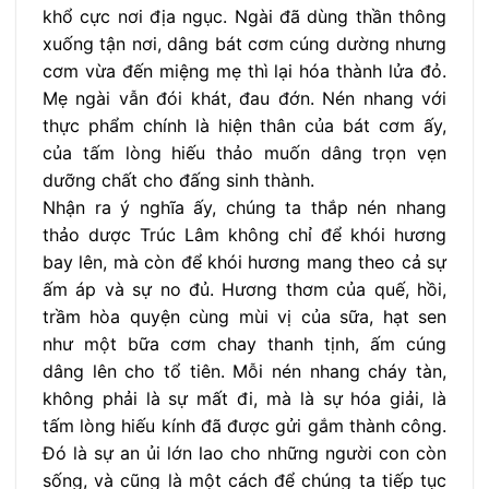
khổ cực nơi địa ngục. Ngài đã dùng thần thông
xuống tận nơi, dâng bát cơm cúng dường nhưng
cơm vừa đến miệng mẹ thì lại hóa thành lửa đỏ.
Mẹ ngài vẫn đói khát, đau đớn. Nén nhang với
thực phẩm chính là hiện thân của bát cơm ấy,
của tấm lòng hiếu thảo muốn dâng trọn vẹn
dưỡng chất cho đấng sinh thành.
Nhận ra ý nghĩa ấy, chúng ta thắp nén nhang
thảo dược Trúc Lâm không chỉ để khói hương
bay lên, mà còn để khói hương mang theo cả sự
ấm áp và sự no đủ. Hương thơm của quế, hồi,
trầm hòa quyện cùng mùi vị của sữa, hạt sen
như một bữa cơm chay thanh tịnh, ấm cúng
dâng lên cho tổ tiên. Mỗi nén nhang cháy tàn,
không phải là sự mất đi, mà là sự hóa giải, là
tấm lòng hiếu kính đã được gửi gắm thành công.
Đó là sự an ủi lớn lao cho những người con còn
sống, và cũng là một cách để chúng ta tiếp tục