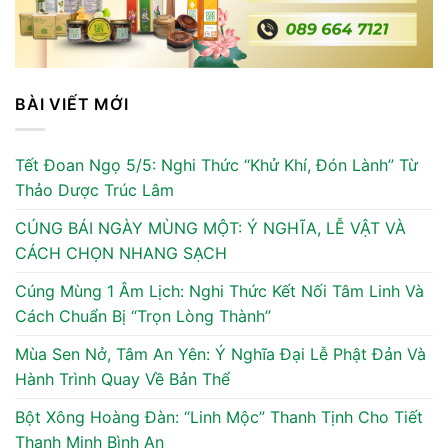
BÀI VIẾT MỚI
Tết Đoan Ngọ 5/5: Nghi Thức “Khử Khí, Đón Lành” Từ
Thảo Dược Trúc Lâm
CÚNG BÁI NGÀY MÙNG MỘT: Ý NGHĨA, LỄ VẬT VÀ
CÁCH CHỌN NHANG SẠCH
Cúng Mùng 1 Âm Lịch: Nghi Thức Kết Nối Tâm Linh Và
Cách Chuẩn Bị “Trọn Lòng Thành”
Mùa Sen Nở, Tâm An Yên: Ý Nghĩa Đại Lễ Phật Đản Và
Hành Trình Quay Về Bản Thể
Bột Xông Hoàng Đàn: “Linh Mộc” Thanh Tịnh Cho Tiết
Thanh Minh Bình An