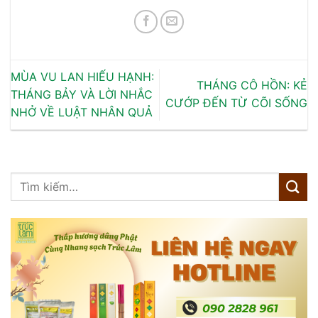
MÙA VU LAN HIẾU HẠNH:
THÁNG CÔ HỒN: KẺ
THÁNG BẢY VÀ LỜI NHẮC
CƯỚP ĐẾN TỪ CÕI SỐNG
NHỞ VỀ LUẬT NHÂN QUẢ