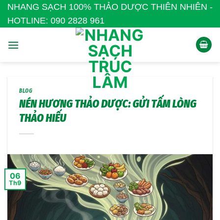
Bỏ
NHANG SẠCH 100% THẢO DƯỢC THIÊN NHIÊN -
qua
HOTLINE: 090 2828 961
nội
dung
BLOG
NÉN HƯƠNG THẢO DƯỢC: GỬI TẤM LÒNG
THẢO HIẾU
06
Th9