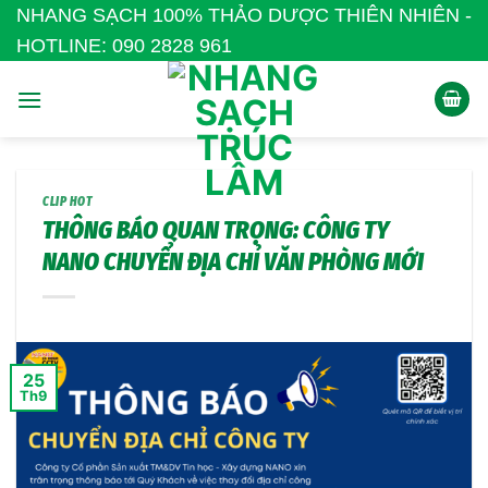
Bỏ
NHANG SẠCH 100% THẢO DƯỢC THIÊN NHIÊN -
qua
HOTLINE: 090 2828 961
nội
dung
CLIP HOT
THÔNG BÁO QUAN TRỌNG: CÔNG TY
NANO CHUYỂN ĐỊA CHỈ VĂN PHÒNG MỚI
25
Th9