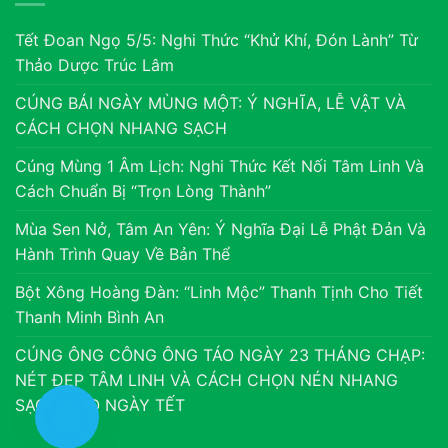
Tết Đoan Ngọ 5/5: Nghi Thức “Khử Khí, Đón Lành” Từ
Thảo Dược Trúc Lâm
CÚNG BÁI NGÀY MÙNG MỘT: Ý NGHĨA, LỄ VẬT VÀ
CÁCH CHỌN NHANG SẠCH
Cúng Mùng 1 Âm Lịch: Nghi Thức Kết Nối Tâm Linh Và
Cách Chuẩn Bị “Trọn Lòng Thành”
Mùa Sen Nở, Tâm An Yên: Ý Nghĩa Đại Lễ Phật Đản Và
Hành Trình Quay Về Bản Thể
Bột Xông Hoàng Đàn: “Linh Mộc” Thanh Tịnh Cho Tiết
Thanh Minh Bình An
CÚNG ÔNG CÔNG ÔNG TÁO NGÀY 23 THÁNG CHẠP:
NÉT ĐẸP TÂM LINH VÀ CÁCH CHỌN NÉN NHANG
SẠCH CHO NGÀY TẾT