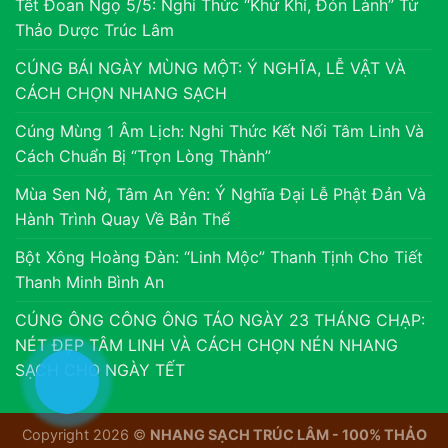
Tết Đoan Ngọ 5/5: Nghi Thức “Khử Khí, Đón Lành” Từ
Thảo Dược Trúc Lâm
CÚNG BÁI NGÀY MÙNG MỘT: Ý NGHĨA, LỄ VẬT VÀ
CÁCH CHỌN NHANG SẠCH
Cúng Mùng 1 Âm Lịch: Nghi Thức Kết Nối Tâm Linh Và
Cách Chuẩn Bị “Trọn Lòng Thành”
Mùa Sen Nở, Tâm An Yên: Ý Nghĩa Đại Lễ Phật Đản Và
Hành Trình Quay Về Bản Thể
Bột Xông Hoàng Đàn: “Linh Mộc” Thanh Tịnh Cho Tiết
Thanh Minh Bình An
CÚNG ÔNG CÔNG ÔNG TÁO NGÀY 23 THÁNG CHẠP:
NÉT ĐẸP TÂM LINH VÀ CÁCH CHỌN NÉN NHANG
SẠCH CHO NGÀY TẾT
Copyright 2026 ©
NHANG SẠCH TRÚC LÂM - 100% THẢO