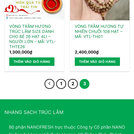
VÒNG TRẦM HƯƠNG
VÒNG TRẦM HƯƠNG TỰ
TRÚC LÂM SIZE DÀNH
NHIÊN CHUỖI 108 HẠT –
CHO BÉ 26 HẠT 4LI –
MÃ: VTL-TH01
NGƯỜI LỚN – MÃ: VTL-
THTE26
1,300,000
₫
2,400,000
₫
THÊM VÀO GIỎ HÀNG
THÊM VÀO GIỎ HÀNG
1
2
3
NHANG SẠCH TRÚC LÂM
Bộ phận NANOFRESH trực thuộc Công ty Cổ phần NANO