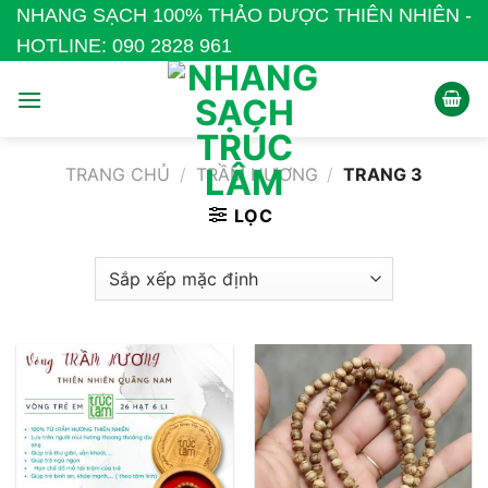
Bỏ
NHANG SẠCH 100% THẢO DƯỢC THIÊN NHIÊN -
qua
HOTLINE: 090 2828 961
nội
dung
TRANG CHỦ
/
TRẦM HƯƠNG
/
TRANG 3
LỌC