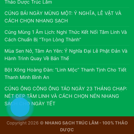
Thảo Dược Trúc Lâm
CÚNG BÁI NGÀY MÙNG MỘT: Ý NGHĨA, LỄ VẬT VÀ
CÁCH CHỌN NHANG SẠCH
Cúng Mùng 1 Âm Lịch: Nghi Thức Kết Nối Tâm Linh Và
Cách Chuẩn Bị “Trọn Lòng Thành”
Mùa Sen Nở, Tâm An Yên: Ý Nghĩa Đại Lễ Phật Đản Và
Hành Trình Quay Về Bản Thể
Bột Xông Hoàng Đàn: “Linh Mộc” Thanh Tịnh Cho Tiết
Thanh Minh Bình An
CÚNG ÔNG CÔNG ÔNG TÁO NGÀY 23 THÁNG CHẠP:
NÉT ĐẸP TÂM LINH VÀ CÁCH CHỌN NÉN NHANG
SẠCH CHO NGÀY TẾT
Copyright 2026 ©
NHANG SẠCH TRÚC LÂM - 100% THẢO
DƯỢC