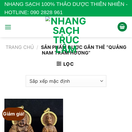
Bỏ
NHANG SẠCH 100% THẢO DƯỢC THIÊN NHIÊN -
qua
HOTLINE: 090 2828 961
nội
dung
TRANG CHỦ
/
SẢN PHẨM ĐƯỢC GẮN THẺ “QUẢNG
NAM TRẦM HƯƠNG”
LỌC
Giảm giá!