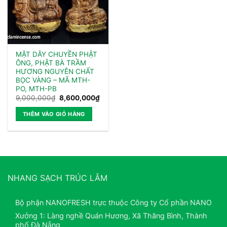
MẶT DÂY CHUYỀN PHẬT
ÔNG, PHẬT BÀ TRẦM
HƯƠNG NGUYÊN CHẤT
BỌC VÀNG – MÃ MTH-
PO, MTH-PB
Giá
Giá
9,000,000
₫
8,600,000
₫
gốc
hiện
là:
tại
THÊM VÀO GIỎ HÀNG
9,000,000₫.
là:
8,600,000₫.
NHANG SẠCH TRÚC LÂM
Bộ phận NANOFRESH trực thuộc Công ty Cổ phần NANO
Xưởng 1: Làng nghề Quán Hương, Xã Thăng Bình, Thành
phố Đà Nẵng