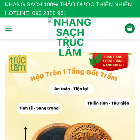
Bỏ
NHANG SẠCH 100% THẢO DƯỢC THIÊN NHIÊN -
qua
HOTLINE: 090 2828 961
nội
dung