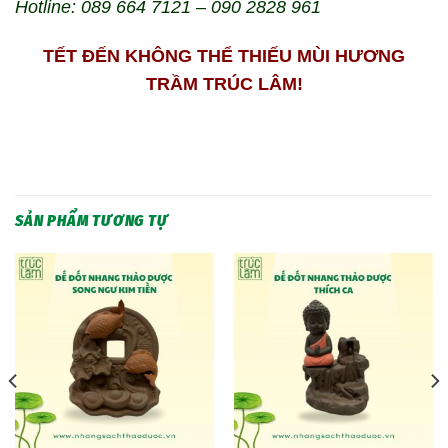
Hotline: 089 664 7121 – 090 2828 961
TẾT ĐẾN KHÔNG THỂ THIẾU MÙI HƯƠNG
TRẦM TRÚC LÂM!
SẢN PHẨM TƯƠNG TỰ